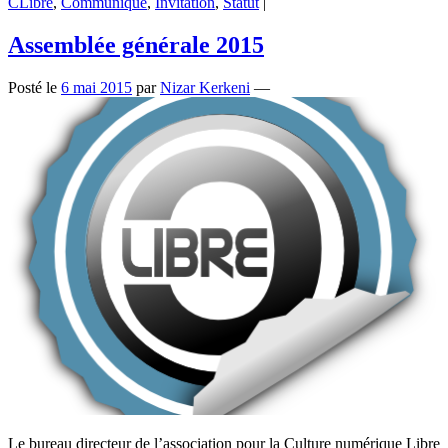
CLibre
,
Communiqué
,
Invitation
,
Statut
|
Assemblée générale 2015
Posté le
6 mai 2015
par
Nizar Kerkeni
—
Le bureau directeur de l’association pour la Culture numérique Libre