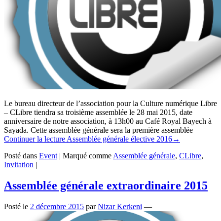
Le bureau directeur de l’association pour la Culture numérique Libre
– CLibre tiendra sa troisième assemblée le 28 mai 2015, date
anniversaire de notre association, à 13h00 au Café Royal Bayech à
Sayada. Cette assemblée générale sera la première assemblée
Continuer la lecture
Assemblée générale élective 2016
→
Posté dans
Event
|
Marqué comme
Assemblée générale
,
CLibre
,
Invitation
|
Assemblée générale extraordinaire 2015
Posté le
2 décembre 2015
par
Nizar Kerkeni
—