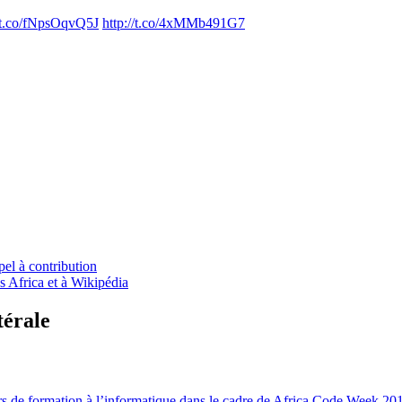
//t.co/fNpsOqvQ5J
http://t.co/4xMMb491G7
el à contribution
s Africa et à Wikipédia
térale
rs de formation à l’informatique dans le cadre de Africa Code Week 20