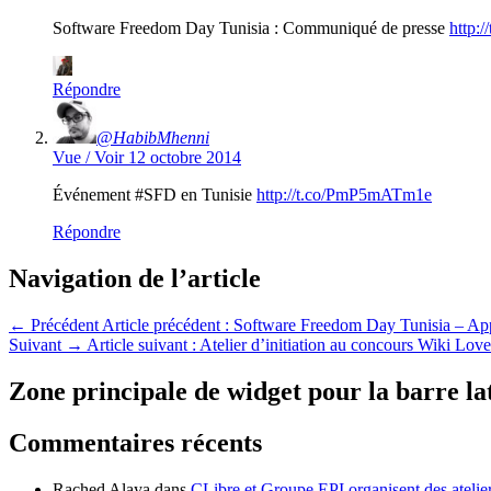
Software Freedom Day Tunisia : Communiqué de presse
http:
Répondre
@HabibMhenni
Vue / Voir
12 octobre 2014
Événement #SFD en Tunisie
http://t.co/PmP5mATm1e
Répondre
Navigation de l’article
←
Précédent
Article précédent :
Software Freedom Day Tunisia – App
Suivant
→
Article suivant :
Atelier d’initiation au concours Wiki Love
Zone principale de widget pour la barre la
Commentaires récents
Rached Alaya
dans
CLibre et Groupe EPI organisent des atelie