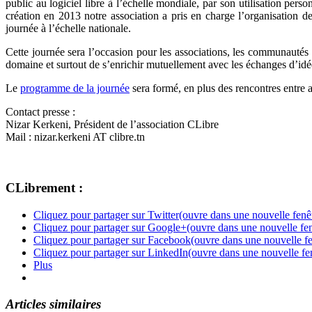
public au logiciel libre à l’échelle mondiale, par son utilisation per
création en 2013 notre association a pris en charge l’organisation d
journée à l’échelle nationale.
Cette journée sera l’occasion pour les associations, les communautés e
domaine et surtout de s’enrichir mutuellement avec les échanges d’idées
Le
programme de la journée
sera formé, en plus des rencontres entre a
Contact presse :
Nizar Kerkeni, Président de l’association CLibre
Mail : nizar.kerkeni AT clibre.tn
CLibrement :
Cliquez pour partager sur Twitter(ouvre dans une nouvelle fenê
Cliquez pour partager sur Google+(ouvre dans une nouvelle fen
Cliquez pour partager sur Facebook(ouvre dans une nouvelle fe
Cliquez pour partager sur LinkedIn(ouvre dans une nouvelle fe
Plus
Articles similaires