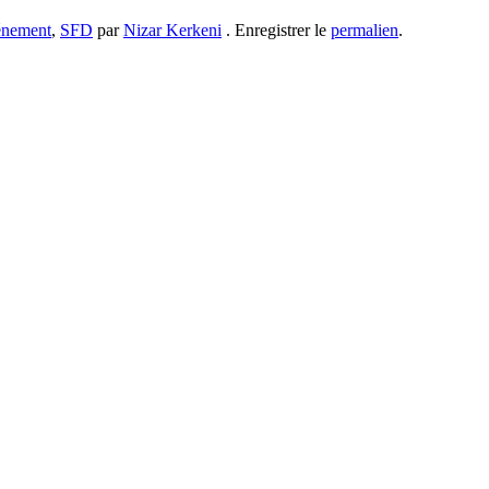
énement
,
SFD
par
Nizar Kerkeni
. Enregistrer le
permalien
.