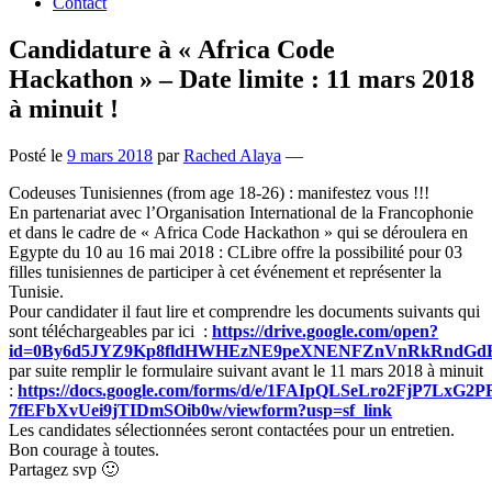
Contact
Candidature à « Africa Code
Hackathon » – Date limite : 11 mars 2018
à minuit !
Posté le
9 mars 2018
par
Rached Alaya
—
Codeuses Tunisiennes (from age 18-26) : manifestez vous !!!
En partenariat avec l’Organisation International de la Francophonie
et dans le cadre de « Africa Code Hackathon » qui se déroulera en
Egypte du 10 au 16 mai 2018 : CLibre offre la possibilité pour 03
filles tunisiennes de participer à cet événement et représenter la
Tunisie.
Pour candidater il faut lire et comprendre les documents suivants qui
sont téléchargeables par ici :
https://drive.google.com/open?
id=0By6d5JYZ9Kp8fldHWHEzNE9peXNENFZnVnRkRndGd
par suite remplir le formulaire suivant avant le 11 mars 2018 à minuit
:
https://docs.google.com/forms/d/e/1FAIpQLSeLro2FjP7L
7fEFbXvUei9jTIDmSOib0w/viewform?usp=sf_link
Les candidates sélectionnées seront contactées pour un entretien.
Bon courage à toutes.
Partagez svp
🙂