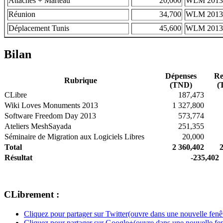
Attaches + Marteau
20,000
WLM 2013
Réunion
34,700
WLM 2013
Déplacement Tunis
45,600
WLM 2013
Bilan
Dépenses
Re
Rubrique
(TND)
(
CLibre
187,473
Wiki Loves Monuments 2013
1 327,800
Software Freedom Day 2013
573,774
Ateliers MeshSayada
251,355
Séminaire de Migration aux Logiciels Libres
20,000
Total
2 360,402
Résultat
-235,402
CLibrement :
Cliquez pour partager sur Twitter(ouvre dans une nouvelle fenê
Cliquez pour partager sur Google+(ouvre dans une nouvelle fen