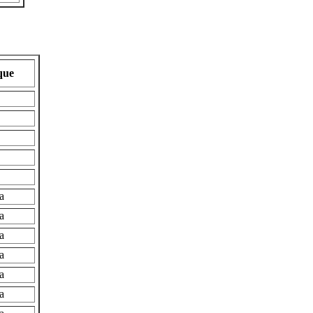
que
a
a
a
a
a
a