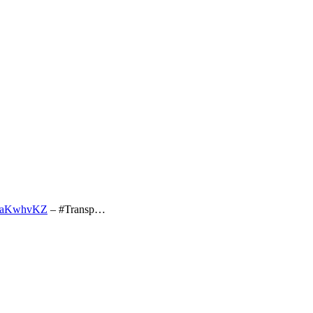
fJSaKwhvKZ
– #Transp…