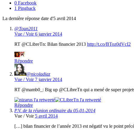
0 Facebook
1 Pingback
La dernière réponse date d'5 avril 2014
@Toun2011
Vue / Voir
6 janvier 2014
RT @CLibreTn: Bilan financier 2013
http://t.co/BToz0dVcI2
Répondre
@nicoladiaz
Vue / Voir
7 janvier 2014
RT @mamb0_: Big up @CLibreTn qui a mené de super projet
Répondre
P.V. de la réunion ordinaire du 05-01-2014
Vue / Voir
5 avril 2014
[…] bilan financier de l’année 2013 est négatif vu le point pr