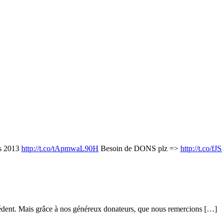
s 2013
http://t.co/tApmwaL90H
Besoin de DONS plz =>
http://t.co/
écédent. Mais grâce à nos généreux donateurs, que nous remercions […]