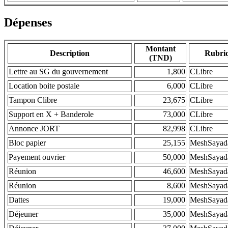
Dépenses
Montant
Description
Rubri
(TND)
Lettre au SG du gouvernement
1,800
CLibre
Location boite postale
6,000
CLibre
Tampon Clibre
23,675
CLibre
Support en X + Banderole
73,000
CLibre
Annonce JORT
82,998
CLibre
Bloc papier
25,155
MeshSayad
Payement ouvrier
50,000
MeshSayad
Réunion
46,600
MeshSayad
Réunion
8,600
MeshSayad
Dattes
19,000
MeshSayad
Déjeuner
35,000
MeshSayad