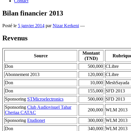
Contact
Bilan financier 2013
Posté le
5 janvier 2014
par
Nizar Kerkeni
—
Revenus
Montant
Source
Rubriqu
(TND)
Don
500,000
CLibre
Abonnement 2013
120,000
CLibre
Don
10,000
MeshSayada
Don
155,000
SFD 2013
Sponsoring
STMicroelectronics
500,000
SFD 2013
Sponsoring
Club Audiovisuel Tahar
200,000
WLM 2013
Cheriaa CATAC
Sponsoring
Etudionet
300,000
WLM 2013
Don
340,000
WLM 2013