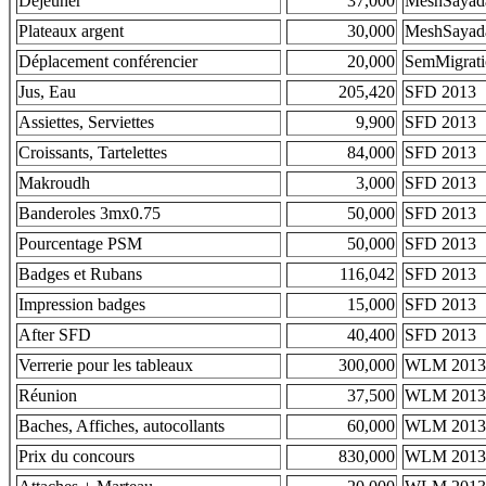
Déjeuner
37,000
MeshSayad
Plateaux argent
30,000
MeshSayad
Déplacement conférencier
20,000
SemMigrat
Jus, Eau
205,420
SFD 2013
Assiettes, Serviettes
9,900
SFD 2013
Croissants, Tartelettes
84,000
SFD 2013
Makroudh
3,000
SFD 2013
Banderoles 3mx0.75
50,000
SFD 2013
Pourcentage PSM
50,000
SFD 2013
Badges et Rubans
116,042
SFD 2013
Impression badges
15,000
SFD 2013
After SFD
40,400
SFD 2013
Verrerie pour les tableaux
300,000
WLM 2013
Réunion
37,500
WLM 2013
Baches, Affiches, autocollants
60,000
WLM 2013
Prix du concours
830,000
WLM 2013