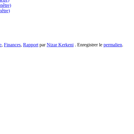
nêtre)
nêtre)
e
,
Finances
,
Rapport
par
Nizar Kerkeni
. Enregistrer le
permalien
.